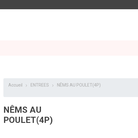
Accueil
ENTREES
NÊMS AU POULET(4P)
NÊMS AU
POULET(4P)